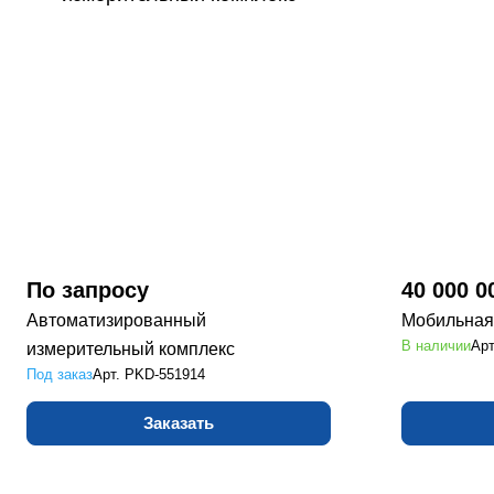
По зап
р
осу
40 000 0
Автоматизированный
Мобильная
В наличии
Ар
измерительный комплекс
Под заказ
Арт.
PKD-551914
Заказать