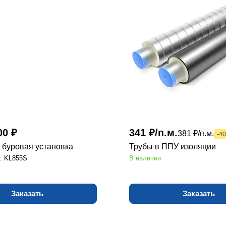
00 ₽
341 ₽/п.м.
381 ₽/п.м.
-40
 буровая установка
Трубы в ППУ изоляции
т.
KL855S
В наличии
Заказать
Заказать