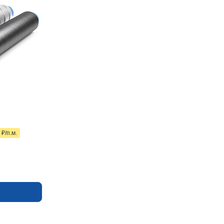
 ₽/п.м.