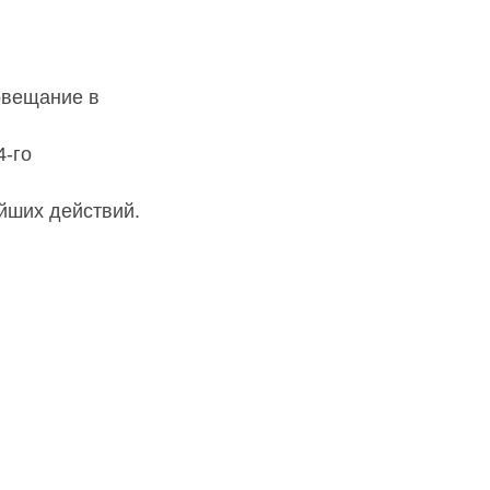
овещание в
4-го
йших действий.