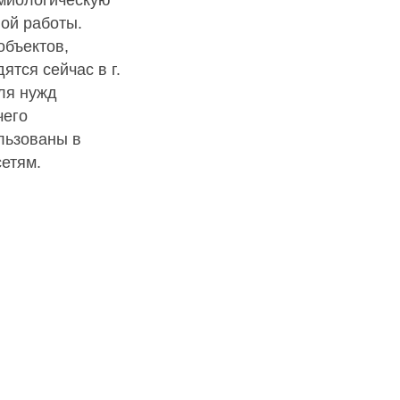
ной работы.
объектов,
ятся сейчас в г.
ля нужд
чего
льзованы в
етям.