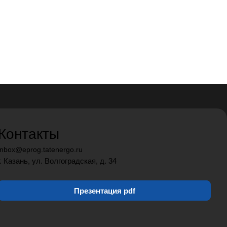
Контакты
inbox@eprog.tatenergo.ru
г. Казань, ул. Волгоградская, д. 34
Презентация pdf