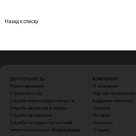
Назад к списку
Деятельность
Компания
Проектирование
О компании
Строительство
Научно-техническая
Служба энергоэффективности
Кадровая политика
Служба металлов и сварки
Проекты
Служба метрологии
История
Служба наладки и испытаний
Лицензии
теплотехнического оборудования
Отзывы