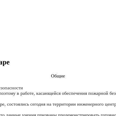
аре
Общие
езопасности
 поэтому в работе, касающейся обеспечения пожарной бе
е, состоялись сегодня на территории инженерного центра
то данные учения призваны продемонстрировать готовно